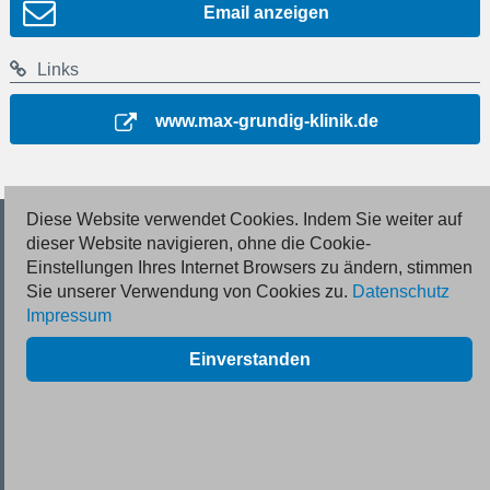
Email anzeigen
Links
www.max-grundig-klinik.de
Diese Website verwendet Cookies. Indem Sie weiter auf
© 2026 Deutsche Jobmarkt GmbH
dieser Website navigieren, ohne die Cookie-
Einstellungen Ihres Internet Browsers zu ändern, stimmen
Inserieren
Sie unserer Verwendung von Cookies zu.
Datenschutz
Impressum
Kontakt
Einverstanden
AGB
Datenschutz
Impressum