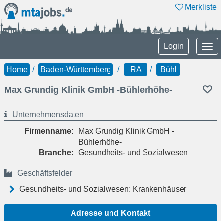
Merkliste
Tog
Login
nav
Home
Baden-Württemberg
RA
Bühl
Max Grundig Klinik GmbH -Bühlerhöhe-
Unternehmensdaten
Firmenname:
Max Grundig Klinik GmbH -
Bühlerhöhe-
Branche:
Gesundheits- und Sozialwesen
Geschäftsfelder
Gesundheits- und Sozialwesen: Krankenhäuser
Adresse und Kontakt