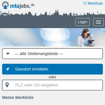
Merkliste
Tog
Login
nav
Job-
Kategorie
Standort ermitteln
oder
PLZ
oder
Ort
Meine Merkliste
eingeben