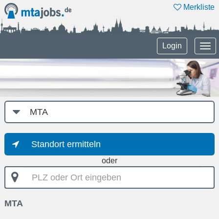
Merkliste
Tog
Login
nav
Job-
Kategorie
Standort ermitteln
oder
PLZ
oder
Ort
MTA
eingeben