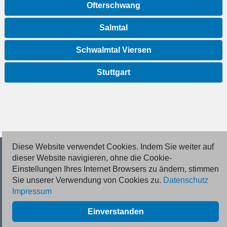
Ofterschwang
Salmtal
Schwalmtal Viersen
Stuttgart
Diese Website verwendet Cookies. Indem Sie weiter auf
© 2026 Deutsche Jobmarkt GmbH
dieser Website navigieren, ohne die Cookie-
Einstellungen Ihres Internet Browsers zu ändern, stimmen
Inserieren
Sie unserer Verwendung von Cookies zu.
Datenschutz
Impressum
Kontakt
Einverstanden
AGB