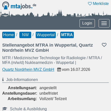
Merkliste
Tog
Login
nav
Home
NW
Wuppertal
MTRA
Stellenangebot MTRA in Wuppertal, Quartz
Nordrhein MVZ GmbH
MTR / Medizinischer Technologe für Radiologie / MTRA /
MFA (m/w/d) Nuklearmedizin - Wuppertal |
Quartz Nordrhein MVZ GmbH
vom
16.07.2026
Job-Informationen
Anstellungsart:
angestellt
Anstellungsdauer:
unbefristet
Arbeitsumfang:
Vollzeit/ Teilzeit
Schule & Ausbildung