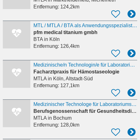
Entfernung:
124,2km
MTL / MTLA / BTA als Anwendungsspezialist Histotechnologie (m/w/d)
pfm medical titanium gmbh
BTA
in Köln
Entfernung:
126,4km
Medizinische/n Technologin/e für Laboratoriumsanalytik MTL (MTLA) (m/w/d)
Facharztpraxis für Hämostaseologie
MTLA
in Köln, Altstadt-Süd
Entfernung:
127,1km
Medizinischer Technologe für Laboratoriumsanalytik (MT-L) (m/w/d)
Berufsgenossenschaft für Gesundheitsdienst und Wohlfahrtspflege (BGW)
MTLA
in Bochum
Entfernung:
128,0km