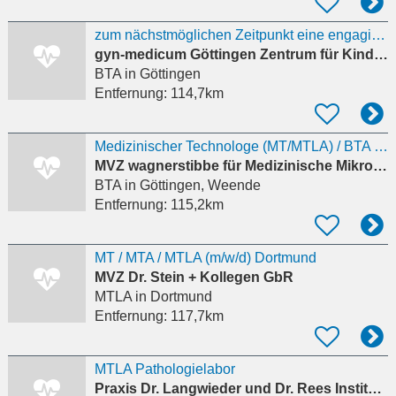
zum nächstmöglichen Zeitpunkt eine engagierte BTA oder MTA-L (w/m/d)
gyn-medicum Göttingen Zentrum für Kinderwunsch
BTA
in Göttingen
Entfernung:
114,7km
Medizinischer Technologe (MT/MTLA) / BTA (m/w/d) – Bakteriologie
MVZ wagnerstibbe für Medizinische Mikrobiologie, Infektiologie, Hygiene und Tropenmedizin GmbH
BTA
in Göttingen, Weende
Entfernung:
115,2km
MT / MTA / MTLA (m/w/d) Dortmund
MVZ Dr. Stein + Kollegen GbR
MTLA
in Dortmund
Entfernung:
117,7km
MTLA Pathologielabor
Praxis Dr. Langwieder und Dr. Rees Institut für Pathologie im Josefshaus