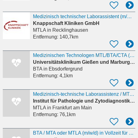
Medizinisch technischer Laborassistent (m/w/d)
Knappschaft Kliniken GmbH
MTLA
in Recklinghausen
Entfernung:
140,7km
Medizinischen Technologen MTL/BTA/CTA (m/w/d)
Universitätsklinikum Gießen und Marburg GmbH
BTA
in Ebsdorfergrund
Entfernung:
4,1km
Medizinisch-technische Laborassistenz / MTA / MTLA / MFA (w/m/d) Vollzeit / Teilzeit
Institut für Pathologie und Zytodiagnostik Main-Taunus
MTLA
in Frankfurt am Main
Entfernung:
76,1km
BTA / MTA oder MTLA (m/w/d) in Vollzeit für unser IVF-, Andrologie-, Kryo- und Hormonlabor