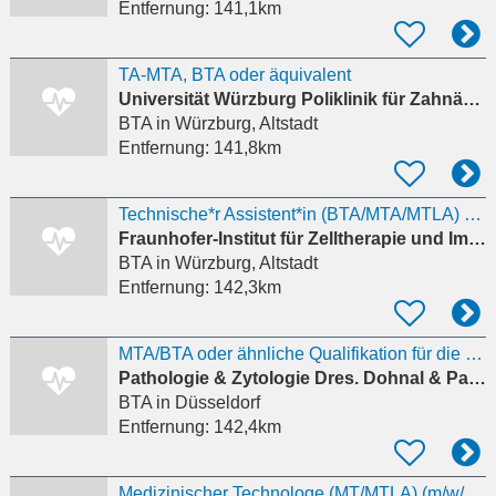
Entfernung:
141,1km
TA-MTA, BTA oder äquivalent
Universität Würzburg Poliklinik für Zahnärztliche Prothetik
BTA
in Würzburg, Altstadt
Entfernung:
141,8km
Technische*r Assistent*in (BTA/MTA/MTLA) oder Biologielaborant*in
Fraunhofer-Institut für Zelltherapie und Immunulogie
BTA
in Würzburg, Altstadt
Entfernung:
142,3km
MTA/BTA oder ähnliche Qualifikation für die Pathologie (m/w/d)
Pathologie & Zytologie Dres. Dohnal & Partner
BTA
in Düsseldorf
Entfernung:
142,4km
Medizinischer Technologe (MT/MTLA) (m/w/d) – Mikrobiologie