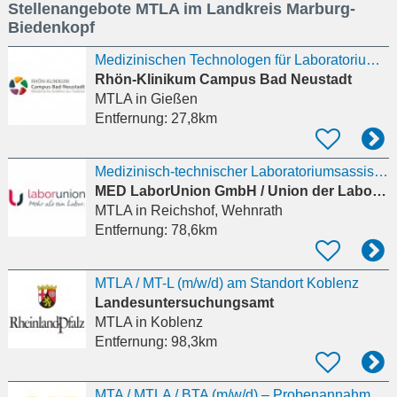
Stellenangebote MTLA im Landkreis Marburg-
eingeben
Biedenkopf
Medizinischen Technologen für Laboratoriumsanalytik oder Medizinisch-technischen
Rhön-Klinikum Campus Bad Neustadt
MTLA
in Gießen
Entfernung:
27,8km
Medizinisch-technischer Laboratoriumsassistent MTLA
MED LaborUnion GmbH / Union der Laborgemeinschaften GbR
MTLA
in Reichshof, Wehnrath
Entfernung:
78,6km
MTLA / MT-L (m/w/d) am Standort Koblenz
Landesuntersuchungsamt
MTLA
in Koblenz
Entfernung:
98,3km
MTA / MTLA / BTA (m/w/d) – Probenannahme, Bonn