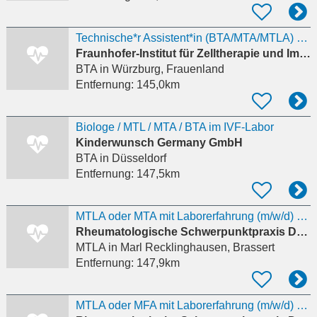
Technische*r Assistent*in (BTA/MTA/MTLA) oder Biologielaborant*in
Fraunhofer-Institut für Zelltherapie und Immunologie IZI
BTA
in Würzburg, Frauenland
Entfernung:
145,0km
Biologe / MTL / MTA / BTA im IVF-Labor
Kinderwunsch Germany GmbH
BTA
in Düsseldorf
Entfernung:
147,5km
MTLA oder MTA mit Laborerfahrung (m/w/d) Schwerpunkt: Immunologische Labordiagnostik in Teilzeit
Rheumatologische Schwerpunktpraxis Dr. Stephanie Böddeker
MTLA
in Marl Recklinghausen, Brassert
Entfernung:
147,9km
MTLA oder MFA mit Laborerfahrung (m/w/d) Schwerpunkt: Immunologische Labordiagnostik in Teilzeit