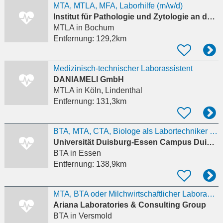
MTA, MTLA, MFA, Laborhilfe (m/w/d)
Institut für Pathologie und Zytologie an der Augusta-Kranken-Anstalt
MTLA
in Bochum
Entfernung:
129,2km
Medizinisch-technischer Laborassistent
DANIAMELI GmbH
MTLA
in Köln, Lindenthal
Entfernung:
131,3km
BTA, MTA, CTA, Biologe als Labortechniker (m/w/d)
Universität Duisburg-Essen Campus Duisburg
BTA
in Essen
Entfernung:
138,9km
MTA, BTA oder Milchwirtschaftlicher Laborant; B. Sc. Biologie (m/w/x) für den Bereich
Ariana Laboratories & Consulting Group
BTA
in Versmold