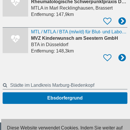
Rheumatologische Schwerpunktpraxis Dr. Stephanie Böddeker
MTLA
in Marl Recklinghausen, Brassert
Entfernung:
147,9km
MTL / MTLA / BTA (m/w/d) für Blut- und Labordiagnostik
MVZ Kinderwunsch am Seestern GmbH
BTA
in Düsseldorf
Entfernung:
148,3km
Städte im Landkreis Marburg-Biedenkopf
Ebsdorfergrund
Diese Website verwendet Cookies. Indem Sie weiter auf