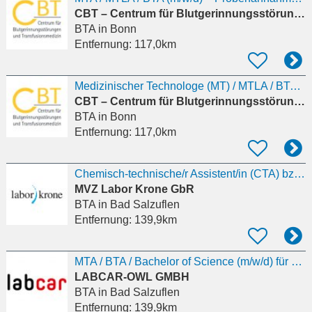
CBT – Centrum für Blutgerinnungsstörungen und Transfusionsmedizin
BTA
in Bonn
Entfernung:
117,0km
Medizinischer Technologe (MT) / MTLA / BTA (m/w/d) – Diagnostik-Labor (HPLC- Erfahrung
CBT – Centrum für Blutgerinnungsstörungen und Transfusionsmedizin
BTA
in Bonn
Entfernung:
117,0km
Chemisch-technische/r Assistent/in (CTA) bzw. BTA, MTA oder B.Sc. Naturwissenschaften (m/w/d)
MVZ Labor Krone GbR
BTA
in Bad Salzuflen
Entfernung:
139,9km
MTA / BTA / Bachelor of Science (m/w/d) für die Labordiagnostik im Bereich Molekularbiologie
LABCAR-OWL GMBH
BTA
in Bad Salzuflen
Entfernung:
139,9km