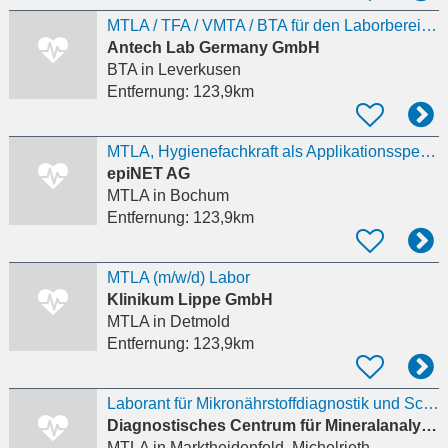
MTLA / TFA / VMTA / BTA für den Laborbereich(m/w/d)
Antech Lab Germany GmbH
BTA
in Leverkusen
Entfernung:
123,9km
MTLA, Hygienefachkraft als Applikationsspezialist - Mikrobiologie, Hygiene (m/w/d)
epiNET AG
MTLA
in Bochum
Entfernung:
123,9km
MTLA (m/w/d) Labor
Klinikum Lippe GmbH
MTLA
in Detmold
Entfernung:
123,9km
Laborant für Mikronährstoffdiagnostik und Schwermetallanalysen gesucht
Diagnostisches Centrum für Mineralanalytik und Spektroskopie DCMS GmbH
MTLA
in Marktheidenfeld, Michelrieth