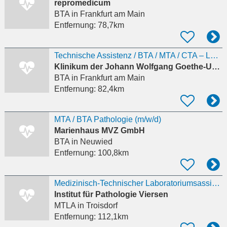
repromedicum
BTA
in Frankfurt am Main
Entfernung:
78,7km
Technische Assistenz / BTA / MTA / CTA – Labor für Molekulare Hämatologie und Leukämieforschung
Klinikum der Johann Wolfgang Goethe-Universität Zentrum der Psychiatrie
BTA
in Frankfurt am Main
Entfernung:
82,4km
MTA / BTA Pathologie (m/w/d)
Marienhaus MVZ GmbH
BTA
in Neuwied
Entfernung:
100,8km
Medizinisch-Technischer Laboratoriumsassistenten / MTLA / MT (w/m/d) für unser Histologie-Labor
Institut für Pathologie Viersen
MTLA
in Troisdorf
Entfernung:
112,1km