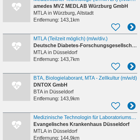
amedes MVZ MEDLAB Würzburg GmbH
MTLA
in Würzburg, Altstadt
Entfernung:
143,1km
MTLA (Teilzeit möglich) (m/w/div.)
Deutsche Diabetes-Forschungsgesellschaft e.V.
MTLA
in Düsseldorf
Entfernung:
143,7km
BTA, Biologielaborant, MTA - Zellkultur (m/w/d)
DNTOX GmbH
BTA
in Düsseldorf
Entfernung:
143,9km
Medizinische Technologin für Laboratoriumsanalytik – MTL / MTLA (m/w/d)
Evangelisches Krankenhaus Düsseldorf
MTLA
in Düsseldorf
Entfernung:
144,9km