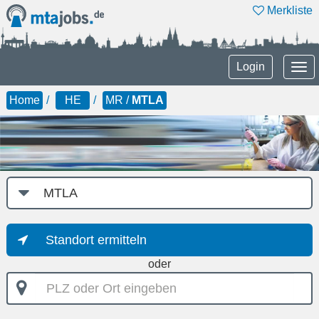
Merkliste
Tog
Login
nav
Home
HE
MR /
MTLA
Job-
Kategorie
Standort ermitteln
oder
PLZ
oder
Ort