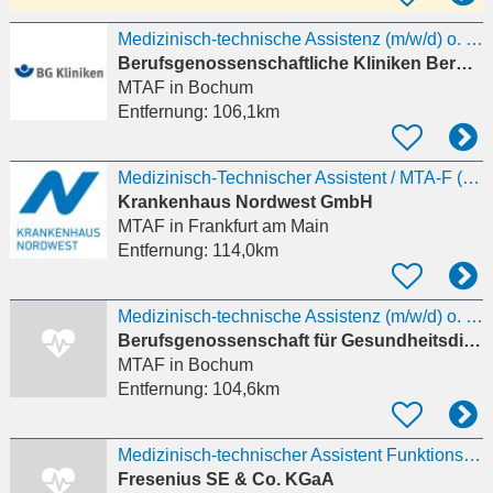
Medizinisch-technische Assistenz (m/w/d) o. Medizinischer Fachangestellter (m/w/d) für
Berufsgenossenschaftliche Kliniken Bergmannstrost
MTAF
in Bochum
Entfernung:
106,1km
Medizinisch-Technischer Assistent / MTA-F (m/w/d) - Funktionsdiagnostik Neurologie
Krankenhaus Nordwest GmbH
MTAF
in Frankfurt am Main
Entfernung:
114,0km
Medizinisch-technische Assistenz (m/w/d) o. MFA (m/w/d) Funktionsdiagnostik
Berufsgenossenschaft für Gesundheitsdienst und Wohlfahrtspflege (BGW)
MTAF
in Bochum
Entfernung:
104,6km
Medizinisch-technischer Assistent Funktionsdiagnostik (m/w/d) - Neurologie
Fresenius SE & Co. KGaA