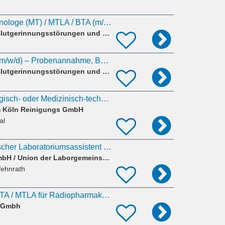
Medizinischer Technologe (MT) / MTLA / BTA (m/w/d) – Diagnostik-Labor (HPLC- Erfahrung
CBT – Centrum für Blutgerinnungsstörungen und Transfusionsmedizin
MTA / MTLA / BTA (m/w/d) – Probenannahme, Bonn
CBT – Centrum für Blutgerinnungsstörungen und Transfusionsmedizin
Study Nurse / Biologisch- oder Medizinisch-technische Assistenz (w/m/d)
um Köln Reinigungs GmbH
al
Medizinisch-technischer Laboratoriumsassistent MTLA
MED LaborUnion GmbH / Union der Laborgemeinschaften GbR
Wehnrath
Chemielaborant / CTA / MTLA für Radiopharmaka (m/w/d)
P Gmbh