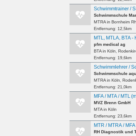
Schwimmschule Man
MTRA
in Bornheim Rh
Entfernung:
12,5km
MTL, MTLA, BTA - H
pfm medical ag
BTA
in Köln, Rodenki
Entfernung:
19,6km
Schwimmlehrer / S
Schwimmschule aqu
MTRA
in Köln, Roden
Entfernung:
21,0km
MFA / MTA / MTL (m
MVZ Brenn GmbH
MTA
in Köln
Entfernung:
23,6km
RH Diagnostik und 