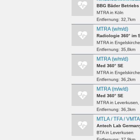
BBG Bäder Betrieb
MTRA
in Köln
Entfernung:
32,7km
MTRA (w/m/d)
Radiologie 360° im 
MTRA
in Engelskirch
Entfernung:
35,8km
MTRA (w/m/d)
Med 360° SE
MTRA
in Engelskirch
Entfernung:
36,2km
MTRA (m/w/d)
Med 360° SE
MTRA
in Leverkusen,
Entfernung:
36,3km
Antech Lab Germa
BTA
in Leverkusen
Entfernung:
37,9km