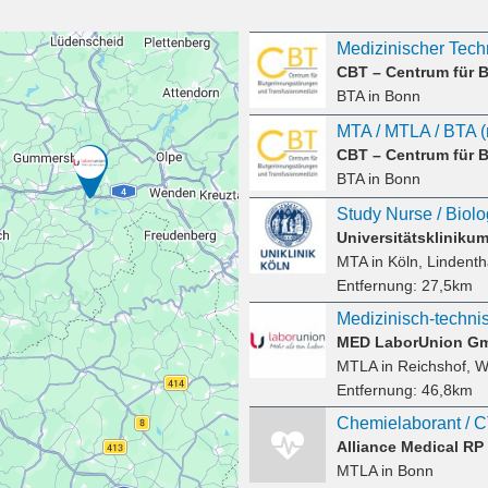
BTA
in Bonn
BTA
in Bonn
Universitätsklinik
MTA
in Köln, Lindenth
Entfernung:
27,5km
MTLA
in Reichshof, 
Entfernung:
46,8km
Alliance Medical R
MTLA
in Bonn