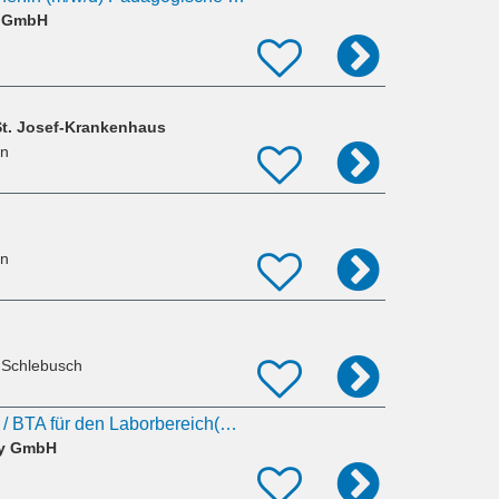
s GmbH
St. Josef-Krankenhaus
en
en
 Schlebusch
MTLA / TFA / VMTA / BTA für den Laborbereich(m/w/d)
ny GmbH