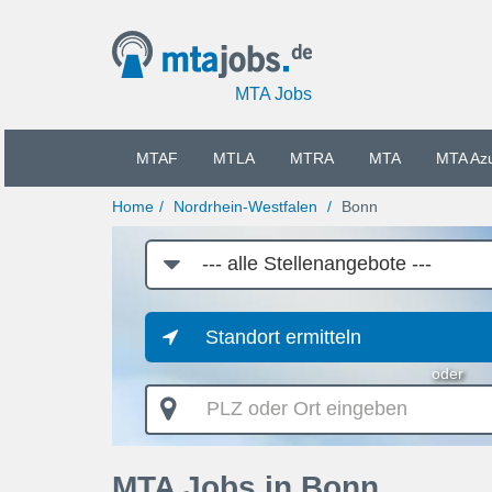
MTA Jobs
MTAF
MTLA
MTRA
MTA
MTA Az
Home
Nordrhein-Westfalen
Bonn
Job-
Kategorie
Standort ermitteln
oder
PLZ
oder
Ort
eingeben
MTA Jobs in Bonn