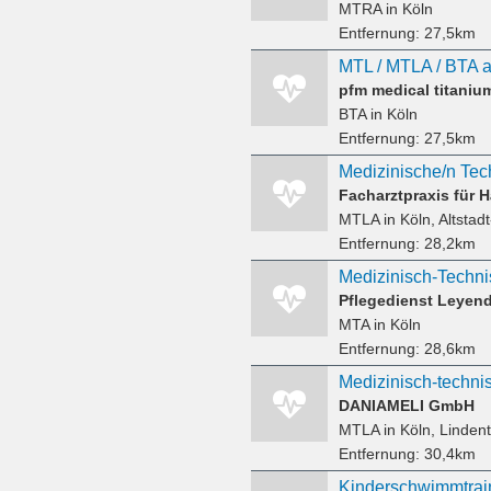
MTRA
in Köln
Entfernung:
27,5km
pfm medical titani
BTA
in Köln
Entfernung:
27,5km
Facharztpraxis für 
MTLA
in Köln, Altstad
Entfernung:
28,2km
Medizinisch-Techni
Pflegedienst Leyen
MTA
in Köln
Entfernung:
28,6km
Medizinisch-techni
DANIAMELI GmbH
MTLA
in Köln, Lindent
Entfernung:
30,4km