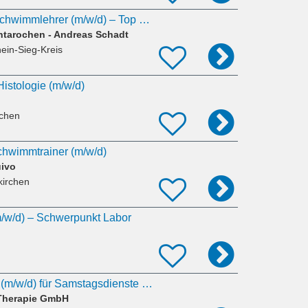
Schwimmtrainer / Schwimmlehrer (m/w/d) – Top Vergütung | Bornheim
tarochen - Andreas Schadt
ein-Sieg-Kreis
istologie (m/w/d)
rchen
chwimmtrainer (m/w/d)
ivo
kirchen
/w/d) – Schwerpunkt Labor
MTR / MTRA / MFA (m/w/d) für Samstagsdienste – Minijob oder Teilzeit
Therapie GmbH