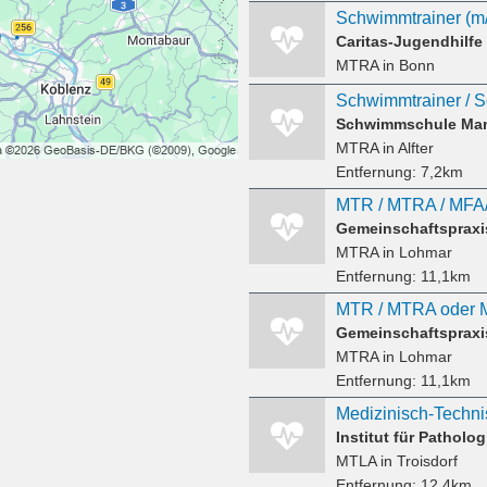
Schwimmtrainer (m
MTRA
in Bonn
Schwimmschule Man
MTRA
in Alfter
Entfernung:
7,2km
MTRA
in Lohmar
Entfernung:
11,1km
MTRA
in Lohmar
Entfernung:
11,1km
Institut für Patholog
MTLA
in Troisdorf
Entfernung:
12,4km