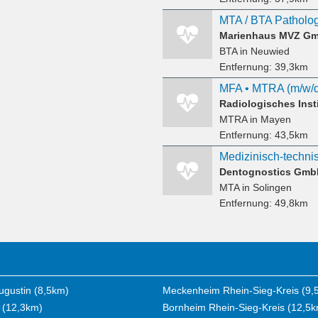
MTA / BTA Patholog
Marienhaus MVZ G
BTA
in Neuwied
Entfernung:
39,3km
Radiologisches Inst
MTRA
in Mayen
Entfernung:
43,5km
Dentognostics Gmb
MTA
in Solingen
Entfernung:
49,8km
ugustin (8,5km)
Meckenheim Rhein-Sieg-Kreis (9,
 (12,3km)
Bornheim Rhein-Sieg-Kreis (12,5