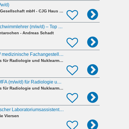
/w/d)
Caritas-Jugendhilfe Gesellschaft mbH - CJG Haus Miriam
Schwimmtrainer / Schwimmlehrer (m/w/d) – Top Vergütung | Alfter
tarochen - Andreas Schadt
MTR / MTRA / MFA/ medizinische Fachangestellte (m/w/d) für Radiologie und Nuklearmedizin
Gemeinschaftspraxis für Radiologie und Nuklearmedizin - Dr. Distelmaier · Dr. Hortling · Dr. v. U
MTR / MTRA oder MFA (m/w/d) für Radiologie und Nuklearmedizin gesucht
Gemeinschaftspraxis für Radiologie und Nuklearmedizin - Dr. Distelmaier · Dr. Hortling · Dr. v. U
Medizinisch-Technischer Laboratoriumsassistenten / MTLA / MT (w/m/d) für unser Histologie-Labor
ie Viersen