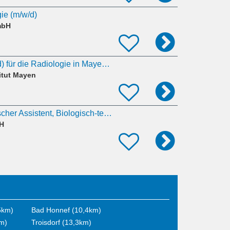
ie (m/w/d)
mbH
MFA • MTRA (m/w/d) für die Radiologie in Mayen gesucht
itut Mayen
Medizinisch-technischer Assistent, Biologisch-technischer Assistent, Chemisch-technischer Assistent
H
5km)
Bad Honnef (10,4km)
km)
Troisdorf (13,3km)