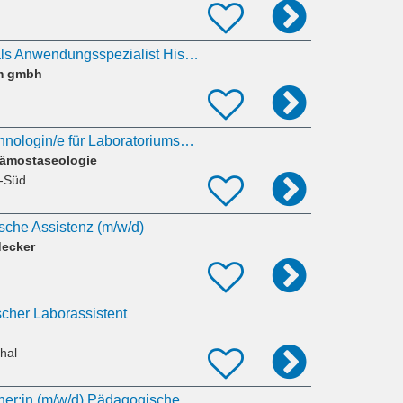
MTL / MTLA / BTA als Anwendungsspezialist Histotechnologie (m/w/d)
um gmbh
Medizinische/n Technologin/e für Laboratoriumsanalytik MTL (MTLA) (m/w/d)
Hämostaseologie
t-Süd
sche Assistenz (m/w/d)
decker
scher Laborassistent
hal
Kinderschwimmtrainer:in (m/w/d) Pädagogische Fachkraft