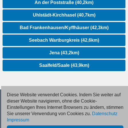
An der Poststraße (40,2km)
Uhlstädt-Kirchhasel (40,7km)
Bad Frankenhausen/Kyffhäuser (42,3km)
Seebach Wartburgkreis (42,6km)
Jena (43,2km)
Saalfeld/Saale (43,9km)
Diese Website verwendet Cookies. Indem Sie weiter auf
© 2026 Deutsche Jobmarkt GmbH
dieser Website navigieren, ohne die Cookie-
Einstellungen Ihres Internet Browsers zu ändern, stimmen
Inserieren
Sie unserer Verwendung von Cookies zu.
Datenschutz
Impressum
Kontakt