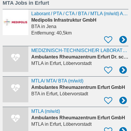
MTA Jobs in Erfurt
eingeben
Laborant / PTA / CTA / BTA / MTLA (m/w/d) Arzneimittelherstellung in Jena
Medipolis Infrastruktur GmbH
BTA
in Jena
Entfernung:
40,5km
MEDIZINISCH-TECHNISCHE/R LABORATORIUMSASSISTENT/IN
Ambulantes Rheumazentrum Erfurt Dr. sc. med. P. Kästner
MTLA
in Erfurt, Löbervorstadt
MTLA/ MTA/ BTA (m/w/d)
Ambulantes Rheumazentrum Erfurt GmbH
BTA
in Erfurt, Löbervorstadt
MTLA (m/w/d)
Ambulantes Rheumazentrum Erfurt GmbH
MTLA
in Erfurt, Löbervorstadt