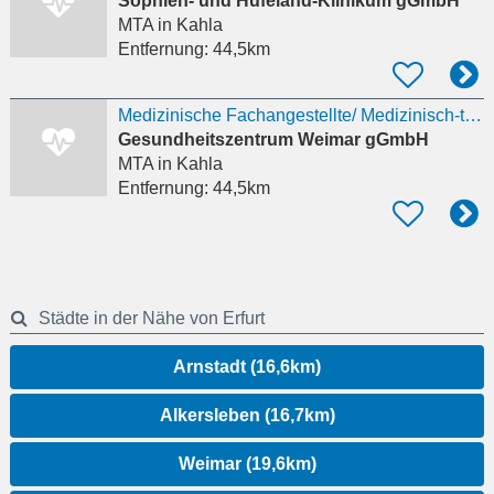
Sophien- und Hufeland-Klinikum gGmbH
MTA
in Kahla
Entfernung:
44,5km
Medizinische Fachangestellte/ Medizinisch-technische Assistenten (m/w/d) für den Fachbereich
Gesundheitszentrum Weimar gGmbH
MTA
in Kahla
Entfernung:
44,5km
Städte in der Nähe von Erfurt
Arnstadt (16,6km)
Alkersleben (16,7km)
Weimar (19,6km)