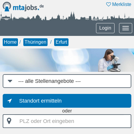
Merkliste
Tog
Login
nav
Home
Thüringen
Erfurt
Job-
Kategorie
Standort ermitteln
oder
PLZ
oder
Ort