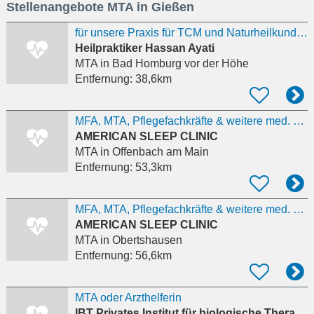
Stellenangebote MTA in Gießen
eingeben
für unsere Praxis für TCM und Naturheilkunde eine/n Arzthelfer/in MTA
Heilpraktiker Hassan Ayati
MTA
in Bad Homburg vor der Höhe
Entfernung:
38,6km
MFA, MTA, Pflegefachkräfte & weitere med. Berufsqualifikationen– Englisch erforderlich
AMERICAN SLEEP CLINIC
MTA
in Offenbach am Main
Entfernung:
53,3km
MFA, MTA, Pflegefachkräfte & weitere med. Berufsqualifikationen– Englisch erforderlich
AMERICAN SLEEP CLINIC
MTA
in Obertshausen
Entfernung:
56,6km
MTA oder Arzthelferin
IBT Privates Institut für biologische Therapien GmbH und Privatpraxis Dr. Woitzel