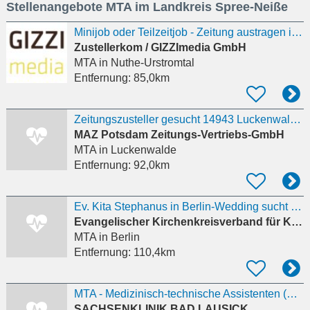
Stellenangebote MTA im Landkreis Spree-Neiße
eingeben
Minijob oder Teilzeitjob - Zeitung austragen in Nuthe-Urstromtal, Woltersdorf
Zustellerkom / GIZZImedia GmbH
MTA
in Nuthe-Urstromtal
Entfernung:
85,0km
Zeitungszusteller gesucht 14943 Luckenwalde und 14947 Nuthe-Urstromtal
MAZ Potsdam Zeitungs-Vertriebs-GmbH
MTA
in Luckenwalde
Entfernung:
92,0km
Ev. Kita Stephanus in Berlin-Wedding sucht Erzieher*in (m/w/d) für den Elemtarbereich
Evangelischer Kirchenkreisverband für Kindertageseinrichtungen Berlin Mitte-Nord
MTA
in Berlin
Entfernung:
110,4km
MTA - Medizinisch-technische Assistenten (m/w/d)
SACHSENKLINIK BAD LAUSICK