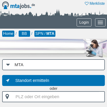
Merkliste
Tog
Login
nav
Home
BB
SPN /
MTA
Job-
Kategorie
Standort ermitteln
oder
PLZ
oder
Ort