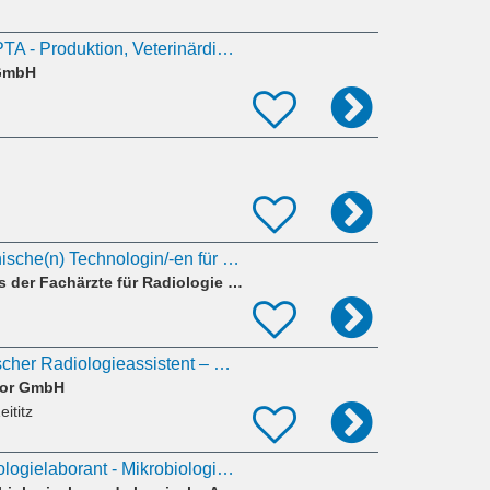
VMTA, BTA, MTA, PTA - Produktion, Veterinärdiagnostische Testkits (m/w/d)
 GmbH
MTRA bzw. Medizinische(n) Technologin/-en für Radiologie (m/w/d)
Gemeinschaftspraxis der Fachärzte für Radiologie Nikolov u. Paul
Medizinisch-technischer Radiologieassistent – MTRA (m/w/d) in Bennewitz
tor GmbH
ititz
BTA, CTA, MTA, Biologielaborant - Mikrobiologie (m/w/d)