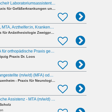
Medizinisch-technische/r Laboratoriumsassistent/in
Dr.med.Ina Wittig Praxis für Gefäßerkrankungen und Gerinnungsstörungen
MFA (m/w/d),MTRA, MTA, Arzthelfer:in, Krankenschwester, Krankenpfleger
Gemeinschaftspraxis für Anästhesiologie Zweigpraxis Leipzig
Ausgebildete MTRA für orthopädische Praxis gesucht (3 bis 4-Tage-Woche; keine Dienste) (m/w/d)
ipzig Praxis Dr. Loos
Medizinische Fachangestellte (m/w/d) (MFA) oder MTA-F (m/w/d)
Dr. med. Michael Frauenheim - Praxis für Neurologie, Psychiatrie und Psychotherapie
Medizinisch-technische Assistenz - MTA (m/w/d) HNO-Praxis
 Scholz
fen