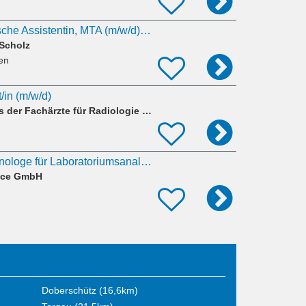
Medizinisch-technische Assistentin, MTA (m/w/d) HNO-Praxis
 Scholz
fen
/in (m/w/d)
Gemeinschaftspraxis der Fachärzte für Radiologie Nikolov und Böttger GbR
Medizinischer Technologe für Laboratoriumsanalytik (MTL / MTLA / MTA) (m/w/d) in Elsterwerda
vice GmbH
Doberschütz (16,6km)