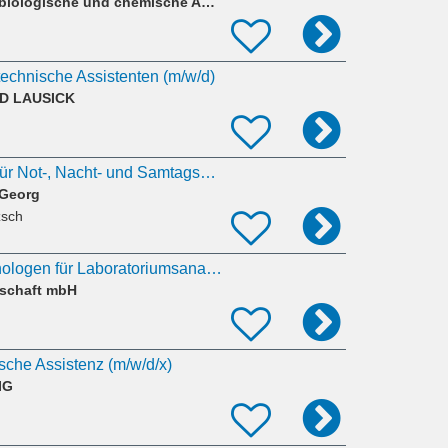
BIOCHEM Labor für biologische und chemische Analytik GmbH
technische Assistenten (m/w/d)
D LAUSICK
Aktuell suchen wir für Not-, Nacht- und Samtagsdienste eine*n berufserfahrene*n Apotheker*in
 Georg
zsch
Medizinische Technologen für Laboratoriumsanalytik / MTLA / VMTA (w/m/d) in Weißenfels
lschaft mbH
sche Assistenz (m/w/d/x)
IG