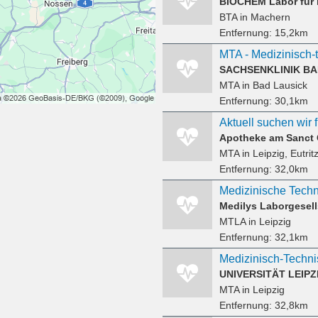
BTA
in Machern
Entfernung:
15,2km
MTA - Medizinisch-
SACHSENKLINIK BA
MTA
in Bad Lausick
Entfernung:
30,1km
Apotheke am Sanct
MTA
in Leipzig, Eutrit
Entfernung:
32,0km
Medilys Laborgesel
MTLA
in Leipzig
Entfernung:
32,1km
Medizinisch-Techni
UNIVERSITÄT LEIPZ
MTA
in Leipzig
Entfernung:
32,8km