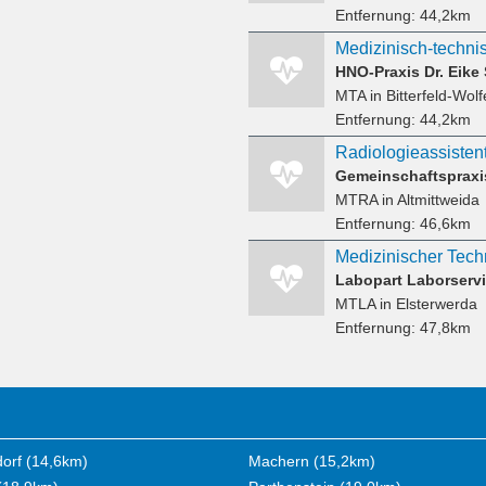
Entfernung:
44,2km
HNO-Praxis Dr. Eike
MTA
in Bitterfeld-Wol
Entfernung:
44,2km
Radiologieassistent
MTRA
in Altmittweida
Entfernung:
46,6km
Labopart Laborser
MTLA
in Elsterwerda
Entfernung:
47,8km
orf (14,6km)
Machern (15,2km)