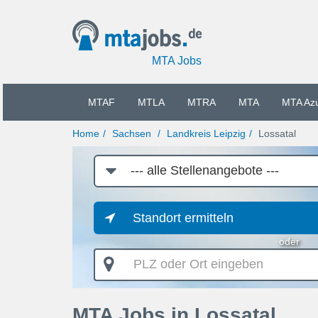
MTA Jobs
MTAF
MTLA
MTRA
MTA
MTA Az
Home
Sachsen
Landkreis Leipzig
Lossatal
Job-
Kategorie
Standort ermitteln
oder
PLZ
oder
Ort
eingeben
MTA Jobs in Lossatal