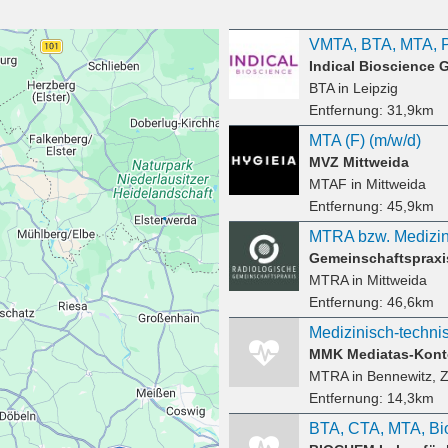
Indical Bioscience
BTA
in Leipzig
Entfernung:
31,9km
MTA (F) (m/w/d)
MVZ Mittweida
MTAF
in Mittweida
Entfernung:
45,9km
MTRA
in Mittweida
Entfernung:
46,6km
MMK Mediatas-Kon
MTRA
in Bennewitz, Ze
Entfernung:
14,3km