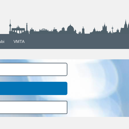
ubi
VMTA