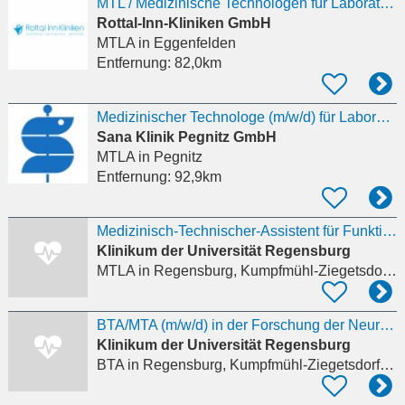
MTL / Medizinische Technologen für Laboratoriumsanalytik (m/w/d)
Rottal-Inn-Kliniken GmbH
MTLA
in Eggenfelden
Entfernung:
82,0km
Medizinischer Technologe (m/w/d) für Laboratoriumsanalytik in Teilzeit
Sana Klinik Pegnitz GmbH
MTLA
in Pegnitz
Entfernung:
92,9km
Medizinisch-Technischer-Assistent für Funktionsdiagnostik (MTA-F)/ Medizinischer Fachangestellter
Klinikum der Universität Regensburg
MTLA
in Regensburg, Kumpfmühl-Ziegetsdorf-Neuprüll
BTA/MTA (m/w/d) in der Forschung der Neurologie - Molekulare Zellbiologie
Klinikum der Universität Regensburg
BTA
in Regensburg, Kumpfmühl-Ziegetsdorf-Neuprüll