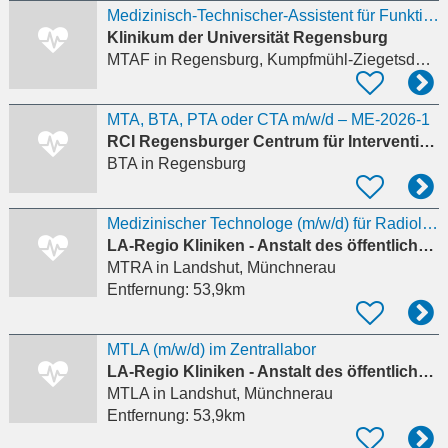
Medizinisch-Technischer-Assistent für Funktionsdiagnostik (MTA-F)...
Klinikum der Universität Regensburg
MTAF
in Regensburg, Kumpfmühl-Ziegetsdorf-Neuprüll
MTA, BTA, PTA oder CTA m/w/d – ME-2026-1
RCI Regensburger Centrum für Interventionelle Immunologie
BTA
in Regensburg
Medizinischer Technologe (m/w/d) für Radiologie
LA-Regio Kliniken - Anstalt des öffentlichen Rechts der Stadt und des Landkreises Landshut
MTRA
in Landshut, Münchnerau
Entfernung:
53,9km
MTLA (m/w/d) im Zentrallabor
LA-Regio Kliniken - Anstalt des öffentlichen Rechts der Stadt und des Landkreises Landshut
MTLA
in Landshut, Münchnerau
Entfernung:
53,9km