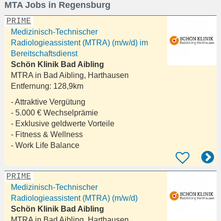
MTA Jobs in Regensburg
eingeben
PRIME
Medizinisch-Technischer
Radiologieassistent (MTRA) (m/w/d) im
Bereitschaftsdienst
Schön Klinik Bad Aibling
MTRA in
Bad Aibling, Harthausen
Entfernung:
128,9km
- Attraktive Vergütung
- 5.000 € Wechselprämie
- Exklusive geldwerte Vorteile
- Fitness & Wellness
- Work Life Balance
PRIME
Medizinisch-Technischer
Radiologieassistent (MTRA) (m/w/d)
Schön Klinik Bad Aibling
MTRA in
Bad Aibling, Harthausen