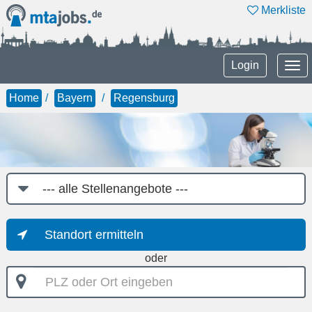
Merkliste
Tog
Login
nav
Home
Bayern
Regensburg
Job-
Kategorie
Standort ermitteln
oder
PLZ
oder
Ort