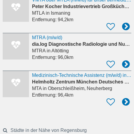
Peter Kocher Industrievertrieb Großküchentechnik GmbH
MTLA
in Ismaning
Entfernung:
94,2km
MTRA (m/w/d)
dia.log Diagnostische Radiologie und Nuklearmedizin
MTRA
in Altötting
Entfernung:
96,0km
Medizinisch-Technische Assistenz (m/w/d) in Diabetesforschung
Helmholtz Zentrum München Deutsches Forschungszentrum für Gesundheit und Umwelt (GmbH)
MTA
in Oberschleißheim, Neuherberg
Entfernung:
96,4km
Städte in der Nähe von Regensburg