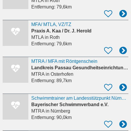
MTLA
in Roth
Entfernung:
79,6km
MFA/ MTLA, VZ/TZ
Praxis A. Kaa / Dr. J. Herold
MTLA
in Roth
Entfernung:
79,6km
MTRA / MFA mit Röntgenschein
Landkreis Passau Gesundheitseinrichtungen
MTRA
in Osterhofen
Entfernung:
89,7km
Schwimmtrainer am Landesstützpunkt Nürnberg (m/w/d)
Bayerischer Schwimmverband e.V.
MTRA
in Nürnberg
Entfernung:
90,0km