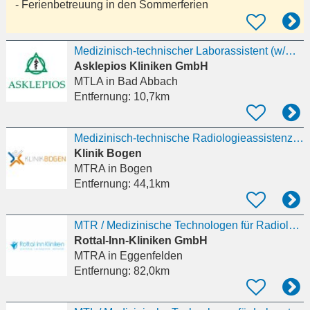
- Ferienbetreuung in den Sommerferien
Medizinisch-technischer Laborassistent (w/m/d)
Asklepios Kliniken GmbH
MTLA
in Bad Abbach
Entfernung:
10,7km
Medizinisch-technische Radiologieassistenz (m/w/d)
Klinik Bogen
MTRA
in Bogen
Entfernung:
44,1km
MTR / Medizinische Technologen für Radiologie (m/w/d)
Rottal-Inn-Kliniken GmbH
MTRA
in Eggenfelden
Entfernung:
82,0km