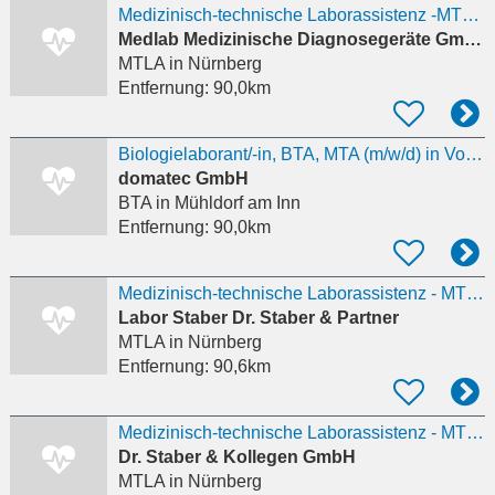
Medizinisch-technische Laborassistenz -MTLA/Biologe (m/w/d) - Mikrobiologie
Medlab Medizinische Diagnosegeräte GmbH
MTLA
in Nürnberg
Entfernung:
90,0km
Biologielaborant/-in, BTA, MTA (m/w/d) in Vollzeit (40 h) für die Abteilung Mikrobiologie (Bereich
domatec GmbH
BTA
in Mühldorf am Inn
Entfernung:
90,0km
Medizinisch-technische Laborassistenz - MTLA/Biologe (m/w/d) - Mikrobiologie
Labor Staber Dr. Staber & Partner
MTLA
in Nürnberg
Entfernung:
90,6km
Medizinisch-technische Laborassistenz - MTLA/Biologe (m/w/d) - Mikrobiologie
Dr. Staber & Kollegen GmbH
MTLA
in Nürnberg