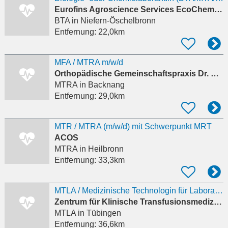
Eurofins Agroscience Services EcoChem GmbH
BTA
in Niefern-Öschelbronn
Entfernung:
22,0km
MFA / MTRA m/w/d
Orthopädische Gemeinschaftspraxis Dr. med. Stefan Enßlin & Dr. med. Christian Petzoldt
MTRA
in Backnang
Entfernung:
29,0km
MTR / MTRA (m/w/d) mit Schwerpunkt MRT
ACOS
MTRA
in Heilbronn
Entfernung:
33,3km
MTLA / Medizinische Technologin für Laboratoriumsanalytik für die Qualitätskontrolle
Zentrum für Klinische Transfusionsmedizin Tübingen gGmbH
MTLA
in Tübingen
Entfernung:
36,6km