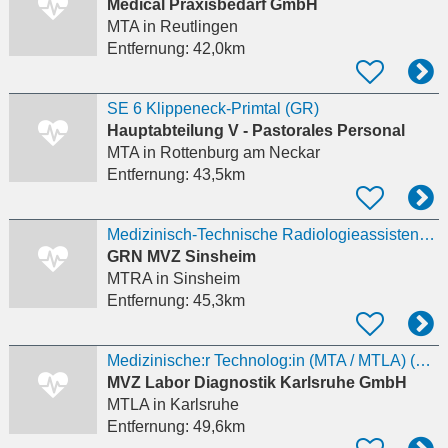
Medical Praxisbedarf GmbH
MTA
in Reutlingen
Entfernung:
42,0km
SE 6 Klippeneck-Primtal (GR)
Hauptabteilung V - Pastorales Personal
MTA
in Rottenburg am Neckar
Entfernung:
43,5km
Medizinisch-Technische Radiologieassistenz (m/w/d)
GRN MVZ Sinsheim
MTRA
in Sinsheim
Entfernung:
45,3km
Medizinische:r Technolog:in (MTA / MTLA) (m/w/d)
MVZ Labor Diagnostik Karlsruhe GmbH
MTLA
in Karlsruhe
Entfernung:
49,6km