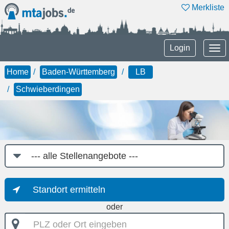
Merkliste
Tog
Login
nav
Home
Baden-Württemberg
LB
Schwieberdingen
Job-
Kategorie
Standort ermitteln
oder
PLZ
oder