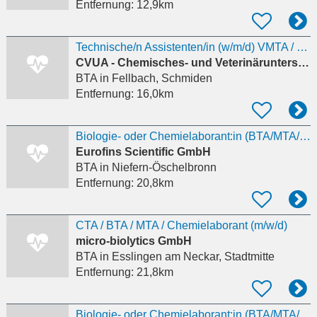
Entfernung:
12,9km
Technische/n Assistenten/in (w/m/d) VMTA / MTA / BTA oder mit vergleichbarer Ausbildung
CVUA - Chemisches- und Veterinäruntersuchungsamt - Stuttgart
BTA
in Fellbach, Schmiden
Entfernung:
16,0km
Biologie- oder Chemielaborant:in (BTA/MTA/CTA) im Bereich Mikrobiologie (m/w/d)
Eurofins Scientific GmbH
BTA
in Niefern-Öschelbronn
Entfernung:
20,8km
CTA / BTA / MTA / Chemielaborant (m/w/d)
micro-biolytics GmbH
BTA
in Esslingen am Neckar, Stadtmitte
Entfernung:
21,8km
Biologie- oder Chemielaborant:in (BTA/MTA/CTA) im Bereich Mikrobiologie (m/w/d)