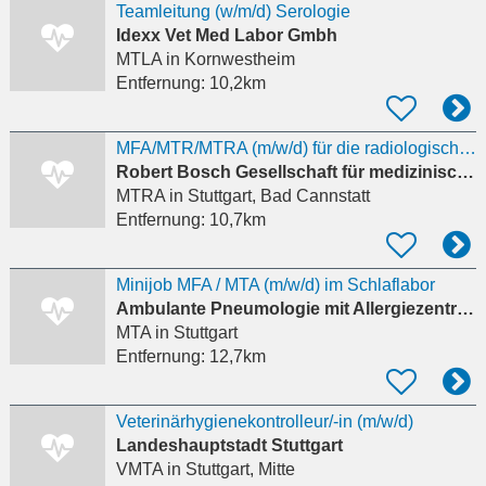
Teamleitung (w/m/d) Serologie
Idexx Vet Med Labor Gmbh
MTLA
in Kornwestheim
Entfernung:
10,2km
MFA/MTR/MTRA (m/w/d) für die radiologische Zweigpraxis des MVZ am RBK
Robert Bosch Gesellschaft für medizinische Forschung mbH
MTRA
in Stuttgart, Bad Cannstatt
Entfernung:
10,7km
Minijob MFA / MTA (m/w/d) im Schlaflabor
Ambulante Pneumologie mit Allergiezentrum (BAG)
MTA
in Stuttgart
Entfernung:
12,7km
Veterinärhygienekontrolleur/-in (m/w/d)
Landeshauptstadt Stuttgart
VMTA
in Stuttgart, Mitte