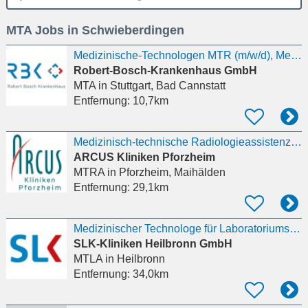
Ort
MTA Jobs in Schwieberdingen
eingeben
Medizinische-Technologen MTR (m/w/d), Medizinisch-technische Assistenten MTAR (m/w/d) für die
Robert-Bosch-Krankenhaus GmbH
MTA
in Stuttgart, Bad Cannstatt
Entfernung:
10,7km
Medizinisch-technische Radiologieassistenz (m/w/d)
ARCUS Kliniken Pforzheim
MTRA
in Pforzheim, Maihälden
Entfernung:
29,1km
Medizinischer Technologe für Laboratoriumsanalytik [MTL / MTLA] (m/w/d) für die Pathologie
SLK-Kliniken Heilbronn GmbH
MTLA
in Heilbronn
Entfernung:
34,0km