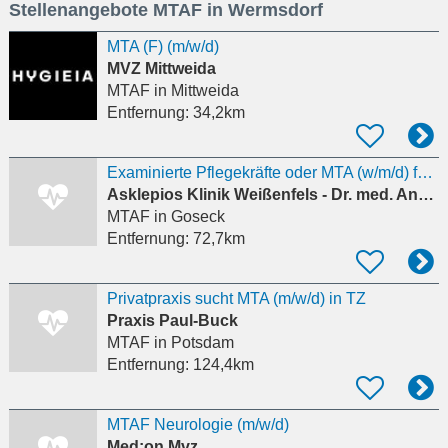
Stellenangebote MTAF in Wermsdorf
eingeben
MTA (F) (m/w/d)
MVZ Mittweida
MTAF
in Mittweida
Entfernung:
34,2km
Examinierte Pflegekräfte oder MTA (w/m/d) für das Herzkatheterlabor
Asklepios Klinik Weißenfels - Dr. med. Andreas Schulz
MTAF
in Goseck
Entfernung:
72,7km
Privatpraxis sucht MTA (m/w/d) in TZ
Praxis Paul-Buck
MTAF
in Potsdam
Entfernung:
124,4km
MTAF Neurologie (m/w/d)
Med:on Mvz