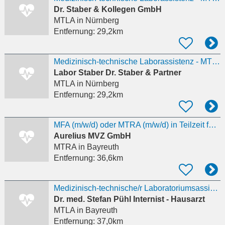
Dr. Staber & Kollegen GmbH
MTLA
in Nürnberg
Entfernung:
29,2km
Medizinisch-technische Laborassistenz - MTLA/Biologe (m/w/d) - Mikrobiologie
Labor Staber Dr. Staber & Partner
MTLA
in Nürnberg
Entfernung:
29,2km
MFA (m/w/d) oder MTRA (m/w/d) in Teilzeit für MVZ gesucht
Aurelius MVZ GmbH
MTRA
in Bayreuth
Entfernung:
36,6km
Medizinisch-technische/r Laboratoriumsassistent/in
Dr. med. Stefan Pühl Internist - Hausarzt
MTLA
in Bayreuth
Entfernung:
37,0km