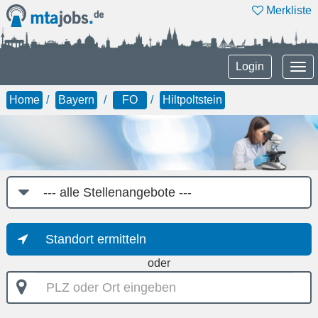
Merkliste
Tog
Login
nav
Home
Bayern
FO
Hiltpoltstein
Job-
Kategorie
Standort ermitteln
oder
PLZ
oder
Ort