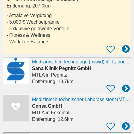
Entfernung:
207,0km
- Attraktive Vergütung
- 5.000 € Wechselprämie
- Exklusive geldwerte Vorteile
- Fitness & Wellness
- Work Life Balance
Medizinischer Technologe (m/w/d) für Laboratoriumsanalytik in Teilzeit
Sana Klinik Pegnitz GmbH
MTLA
in Pegnitz
Entfernung:
18,7km
Medizinisch-technischer Laborassistent (MTLA) (m/w/d)
Censa GmbH
MTLA
in Eckental
Entfernung:
12,6km