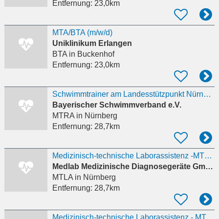
Entfernung:
23,0km
MTA/BTA (m/w/d)
Uniklinikum Erlangen
BTA
in Buckenhof
Entfernung:
23,0km
Schwimmtrainer am Landesstützpunkt Nürnberg (m/w/d)
Bayerischer Schwimmverband e.V.
MTRA
in Nürnberg
Entfernung:
28,7km
Medizinisch-technische Laborassistenz -MTLA/Biologe (m/w/d) - Mikrobiologie
Medlab Medizinische Diagnosegeräte GmbH
MTLA
in Nürnberg
Entfernung:
28,7km
Medizinisch-technische Laborassistenz - MTLA/Biologe (m/w/d) - Mikrobiologie