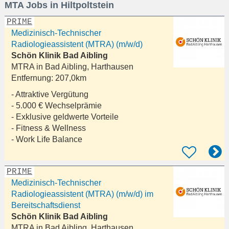
MTA Jobs in Hiltpoltstein
eingeben
PRIME
Medizinisch-Technischer
Radiologieassistent (MTRA) (m/w/d)
Schön Klinik Bad Aibling
MTRA in
Bad Aibling, Harthausen
Entfernung:
207,0km
- Attraktive Vergütung
- 5.000 € Wechselprämie
- Exklusive geldwerte Vorteile
- Fitness & Wellness
- Work Life Balance
PRIME
Medizinisch-Technischer
Radiologieassistent (MTRA) (m/w/d) im
Bereitschaftsdienst
Schön Klinik Bad Aibling
MTRA in
Bad Aibling, Harthausen