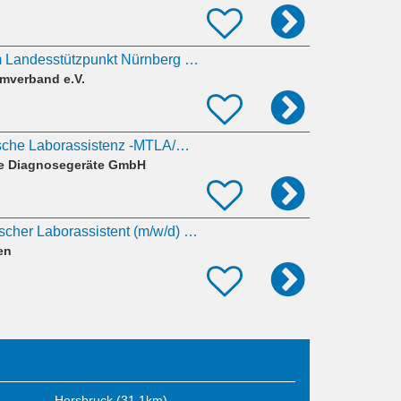
Schwimmtrainer am Landesstützpunkt Nürnberg (m/w/d)
mverband e.V.
Medizinisch-technische Laborassistenz -MTLA/Biologe (m/w/d) - Mikrobiologie
he Diagnosegeräte GmbH
Medizinisch-Technischer Laborassistent (m/w/d) in Teilzeit ab 01.03.2027
en
Hersbruck (31,1km)