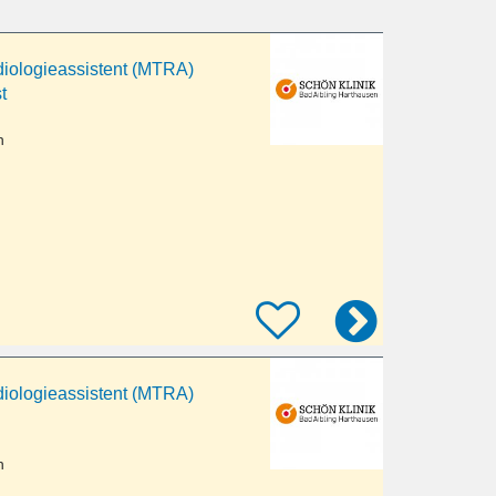
iologieassistent (MTRA)
t
n
iologieassistent (MTRA)
n