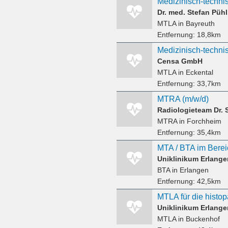
Dr. med. Stefan Pühl
MTLA
in Bayreuth
Entfernung:
18,8km
Censa GmbH
MTLA
in Eckental
Entfernung:
33,7km
MTRA (m/w/d)
MTRA
in Forchheim
Entfernung:
35,4km
MTA / BTA im Berei
Uniklinikum Erlange
BTA
in Erlangen
Entfernung:
42,5km
Uniklinikum Erlange
MTLA
in Buckenhof