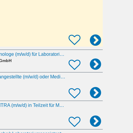
Medizinischer Technologe (m/w/d) für Laboratoriumsanalytik in Teilzeit
z GmbH
Medizinische Fachangestellte (m/w/d) oder Medizinisch-technische Assistenten (m/w/d) | VZ oder TZ
MFA (m/w/d) oder MTRA (m/w/d) in Teilzeit für MVZ gesucht