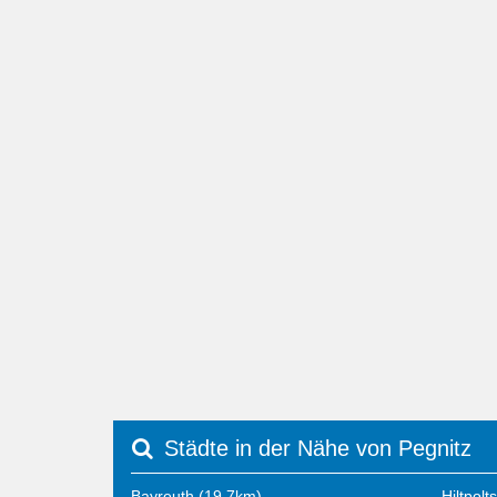
Städte in der Nähe von Pegnitz
Bayreuth (19,7km)
Hiltpolt