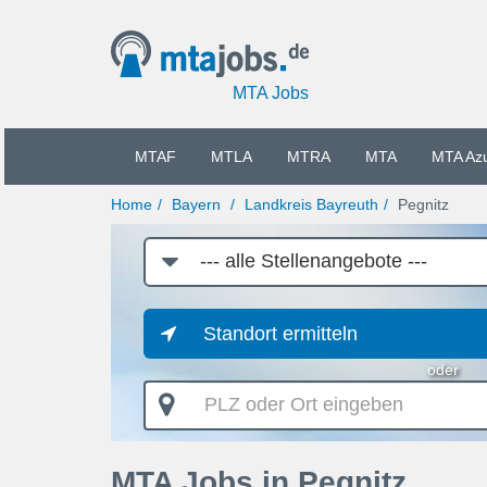
MTA Jobs
MTAF
MTLA
MTRA
MTA
MTA Az
Home
Bayern
Landkreis Bayreuth
Pegnitz
Job-
Kategorie
Standort ermitteln
oder
PLZ
oder
Ort
eingeben
MTA Jobs in Pegnitz