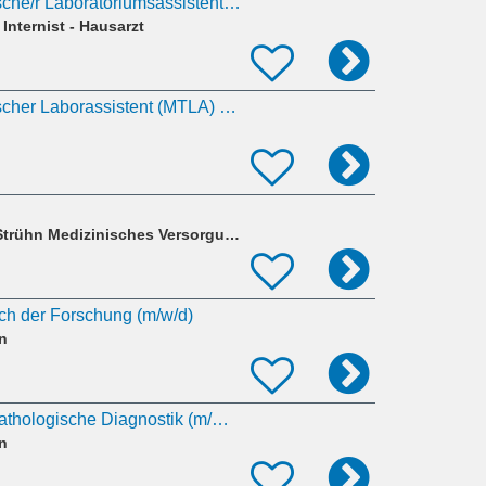
Medizinisch-technische/r Laboratoriumsassistent/in
 Internist - Hausarzt
Medizinisch-technischer Laborassistent (MTLA) (m/w/d)
Radiologieteam Dr. Strühn Medizinisches Versorgungszentrum GmbH
ch der Forschung (m/w/d)
n
MTLA für die histopathologische Diagnostik (m/w/d)
n