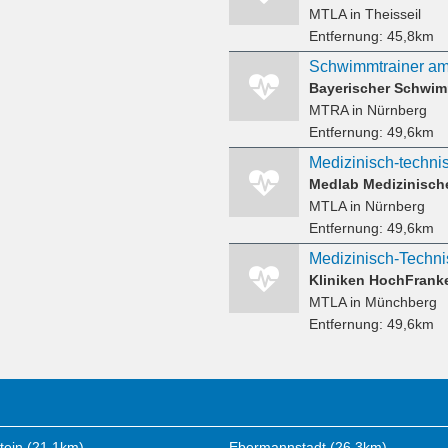
MTLA
in Theisseil
Entfernung:
45,8km
Bayerischer Schwim
MTRA
in Nürnberg
Entfernung:
49,6km
Medlab Medizinisc
MTLA
in Nürnberg
Entfernung:
49,6km
Kliniken HochFrank
MTLA
in Münchberg
Entfernung:
49,6km
stein (21,1km)
Ebermannstadt (26,3km)