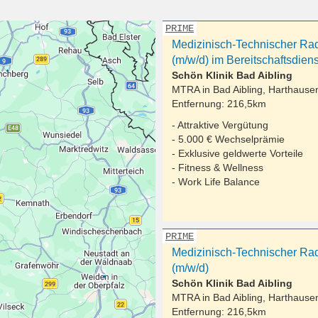
PRIME
Medizinisch-Technischer Rad
(m/w/d) im Bereitschaftsdiens
Schön Klinik Bad Aibling
MTRA in
Bad Aibling, Harthause
Entfernung:
216,5km
- Attraktive Vergütung
- 5.000 € Wechselprämie
- Exklusive geldwerte Vorteile
- Fitness & Wellness
- Work Life Balance
PRIME
Medizinisch-Technischer Rad
(m/w/d)
Schön Klinik Bad Aibling
MTRA in
Bad Aibling, Harthause
Entfernung:
216,5km