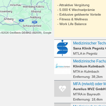
- Attraktive Vergütung
- 5.000 € Wechselprämie
- Exklusive geldwerte Vorteile
- Fitness & Wellness
- Work Life Balance
Sana Klinik Pegnit
MTLA
in Pegnitz
Klinikum Kulmbach
MTA
in Kulmbach
Entfernung:
38,2km
Aurelius MVZ GmbH
MTRA
in Bayreuth
Entfernung:
18,4km