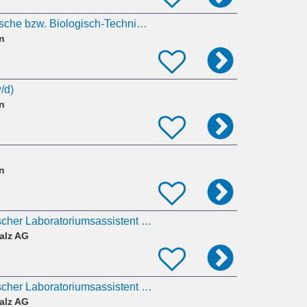
Medizinisch-Technische bzw. Biologisch-Technische Assistenz für die Central Biobank Erlangen
n
/d)
n
n
Medizinisch-technischer Laboratoriumsassistent (MTLA) (m/w/d)
alz AG
Medizinisch-technischer Laboratoriumsassistent (MTLA) (m/w/d)
alz AG