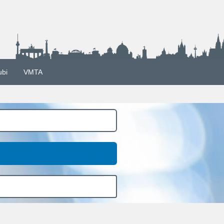
ubi
VMTA