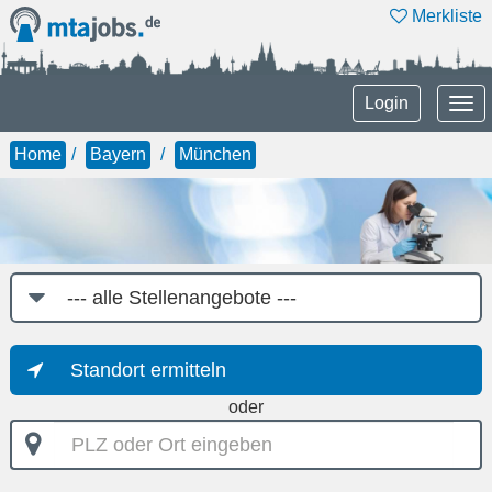
Merkliste
Tog
Login
nav
Home
Bayern
München
Job-
Kategorie
Standort ermitteln
oder
PLZ
oder
Ort