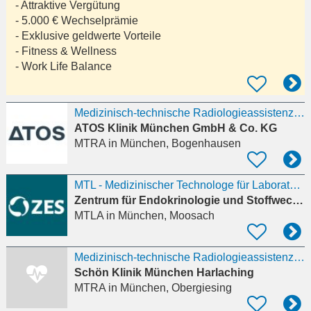
- Attraktive Vergütung
- 5.000 € Wechselprämie
- Exklusive geldwerte Vorteile
- Fitness & Wellness
- Work Life Balance
Medizinisch-technische Radiologieassistenz / MTR (m/w/d) als Minijob
ATOS Klinik München GmbH & Co. KG
MTRA
in München, Bogenhausen
MTL - Medizinischer Technologe für Laboratoriumsanalytik (m/w/d) / MTLA – Medizinisch Technische
Zentrum für Endokrinologie und Stoffwechsel Nymphenburg
MTLA
in München, Moosach
Medizinisch-technische Radiologieassistenz (MTR) oder Medizinische Fachangestellte (MFA) mit
Schön Klinik München Harlaching
MTRA
in München, Obergiesing