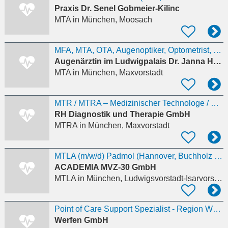
Praxis Dr. Senel Gobmeier-Kilinc
MTA
in München, Moosach
MFA, MTA, OTA, Augenoptiker, Optometrist, Gesundheits- und Krankenpfleger (m/w/d)
Augenärztin im Ludwigpalais Dr. Janna Harder
MTA
in München, Maxvorstadt
MTR / MTRA – Medizinischer Technologe / Medizinische Technologin für Radiologie (m/w/d)
RH Diagnostik und Therapie GmbH
MTRA
in München, Maxvorstadt
MTLA (m/w/d) Padmol (Hannover, Buchholz oder Bremerhaven)
ACADEMIA MVZ-30 GmbH
MTLA
in München, Ludwigsvorstadt-Isarvorstadt
Point of Care Support Spezialist - Region West (m/w/d)
Werfen GmbH