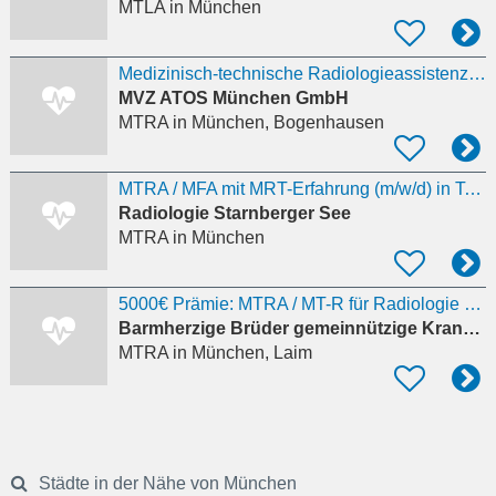
MTLA
in München
Medizinisch-technische Radiologieassistenz (m/w/d) im Minijob
MVZ ATOS München GmbH
MTRA
in München, Bogenhausen
MTRA / MFA mit MRT-Erfahrung (m/w/d) in Teilzeit
Radiologie Starnberger See
MTRA
in München
5000€ Prämie: MTRA / MT-R für Radiologie (MRT/CT/Röntgen) (w/m/d)
Barmherzige Brüder gemeinnützige Krankenhaus GmbH
MTRA
in München, Laim
Städte in der Nähe von München