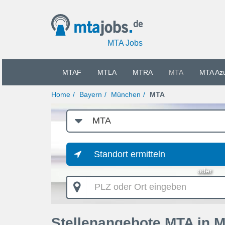
MTA Jobs
MTAF
MTLA
MTRA
MTA
MTA Az
Home
Bayern
München
MTA
Job-
Kategorie
Standort ermitteln
oder
PLZ
oder
Ort
eingeben
Stellenangebote MTA in 