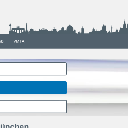
ubi
VMTA
München