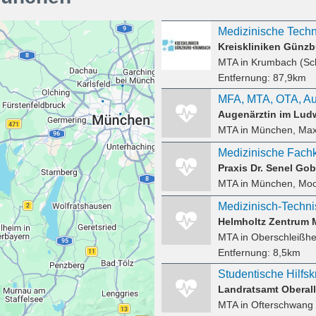
Medizinische Techn
Kreiskliniken Günz
MTA
in Krumbach (S
Entfernung:
87,9km
Augenärztin im Ludw
MTA
in München, Max
Praxis Dr. Senel Gob
MTA
in München, Mo
MTA
in Oberschleißh
Entfernung:
8,5km
Landratsamt Oberal
MTA
in Ofterschwang