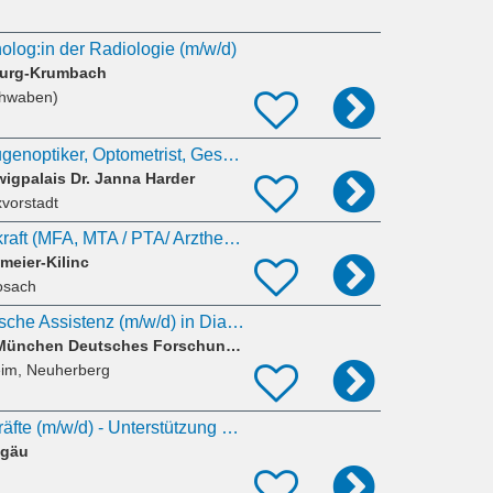
olog:in der Radiologie (m/w/d)
burg-Krumbach
chwaben)
MFA, MTA, OTA, Augenoptiker, Optometrist, Gesundheits- und Krankenpfleger (m/w/d)
igpalais Dr. Janna Harder
vorstadt
Medizinische Fachkraft (MFA, MTA / PTA/ Arzthelfer/in, Krankenpfleger) in Teil-/ oder Vollzeit.
meier-Kilinc
osach
Medizinisch-Technische Assistenz (m/w/d) in Diabetesforschung
Helmholtz Zentrum München Deutsches Forschungszentrum für Gesundheit und Umwelt (GmbH)
eim, Neuherberg
Studentische Hilfskräfte (m/w/d) - Unterstützung beim Führerscheinumtausch
lgäu