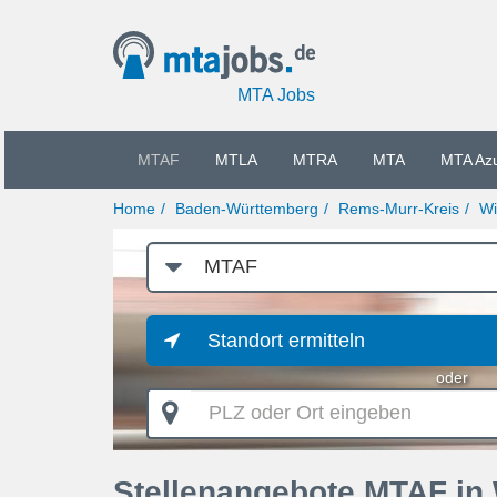
MTA Jobs
MTAF
MTLA
MTRA
MTA
MTA Az
Home
Baden-Württemberg
Rems-Murr-Kreis
Wi
Job-
Kategorie
Standort ermitteln
oder
PLZ
oder
Ort
eingeben
Stellenangebote MTAF in