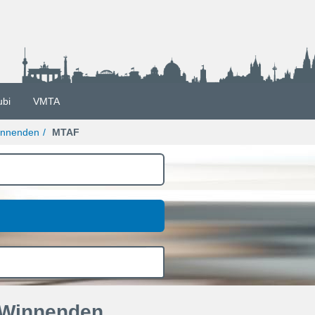
ubi
VMTA
nnenden
MTAF
 Winnenden