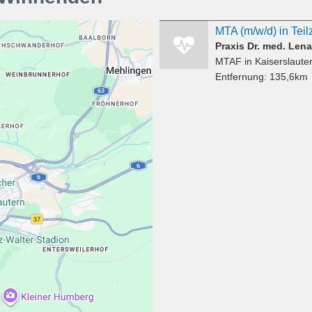
MTA (m/w/d) in Teil
Praxis Dr. med. Len
MTAF
in Kaiserslaute
Entfernung:
135,6km