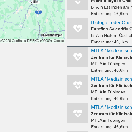
micro-biolytics Gm
BTA
in Esslingen am N
Entfernung:
16,6km
Eurofins Scientific
BTA
in Niefern-Ösche
Entfernung:
46,1km
MTLA
in Tübingen
Entfernung:
46,6km
MTLA
in Tübingen
Entfernung:
46,6km
MTLA
in Tübingen
Entfernung:
46,6km