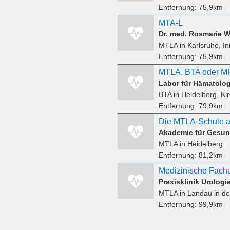
Entfernung:
75,9km
MTA-L
Dr. med. Rosmarie W
MTLA
in Karlsruhe, I
Entfernung:
75,9km
Labor für Hämatolo
BTA
in Heidelberg, Ki
Entfernung:
79,9km
Akademie für Gesun
MTLA
in Heidelberg
Entfernung:
81,2km
Praxisklinik Urolog
MTLA
in Landau in de
Entfernung:
99,9km