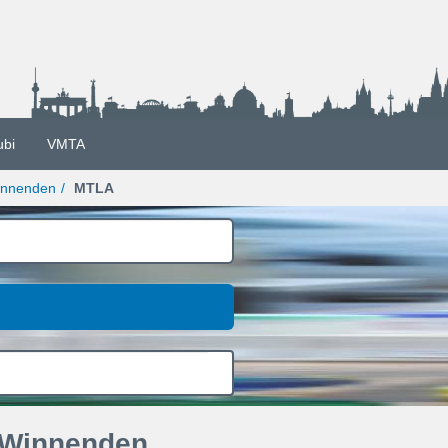
ubi
VMTA
nnenden
MTLA
 Winnenden