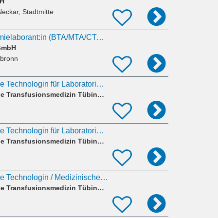
bH
eckar, Stadtmitte
Biologie- oder Chemielaborant:in (BTA/MTA/CTA) im Bereich Mikrobiologie (m/w/d)
 GmbH
lbronn
MTLA / Medizinische Technologin für Laboratoriumsanalytik für die Qualitätskontrolle
Zentrum für Klinische Transfusionsmedizin Tübingen gGmbH
MTLA / Medizinische Technologin für Laboratoriumsanalytik
Zentrum für Klinische Transfusionsmedizin Tübingen gGmbH
MTLA / Medizinische Technologin / Medizinischer Technologe für Laboratoriumsanalytik (m/w/d) )
Zentrum für Klinische Transfusionsmedizin Tübingen gGmbH