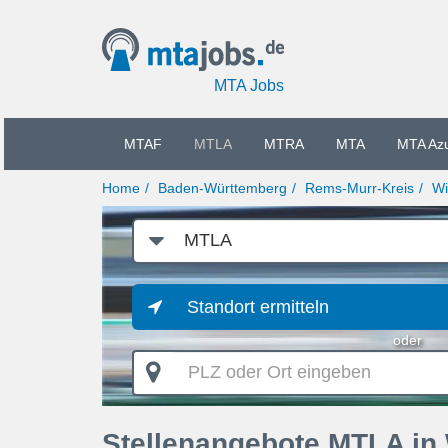
MTA Jobs
MTAF
MTLA
MTRA
MTA
MTA Az
Home
Baden-Württemberg
Rems-Murr-Kreis
Wi
Job-
Kategorie
Standort ermitteln
oder
PLZ
oder
Ort
eingeben
Stellenangebote MTLA in