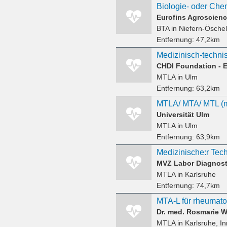
Eurofins Agroscien
BTA
in Niefern-Ösche
Entfernung:
47,2km
MTLA
in Ulm
Entfernung:
63,2km
Universität Ulm
MTLA
in Ulm
Entfernung:
63,9km
Medizinische:r Tec
MVZ Labor Diagnost
MTLA
in Karlsruhe
Entfernung:
74,7km
Dr. med. Rosmarie W
MTLA
in Karlsruhe, I