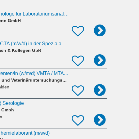
Medizinischer Technologe für Laboratoriumsanalytik [MTL / MTLA] (m/w/d) für die Pathologie
ronn GmbH
MTL / MTLA / BTA / CTA (m/w/d) in der Spezialanalytik (LCMS) (2192)
ach & Kollegen GbR
Technische/n Assistenten/in (w/m/d) VMTA / MTA / BTA oder mit vergleichbarer Ausbildung
CVUA - Chemisches- und Veterinäruntersuchungsamt - Stuttgart
miden
) Serologie
r Gmbh
m
Chemielaborant (m/w/d)