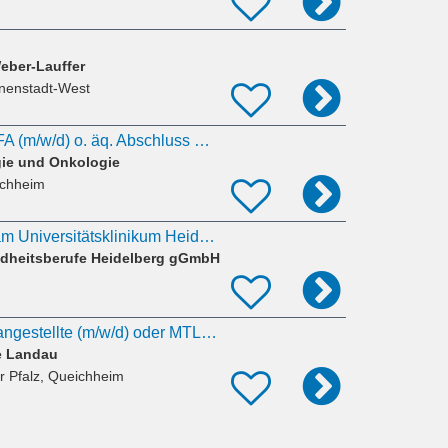
eber-Lauffer
nnenstadt-West
MTLA, BTA oder MFA (m/w/d) o. äq. Abschluss mit Interesse an der hämatol. Spezialdiagnostik
gie und Onkologie
rchheim
Die MTLA-Schule am Universitätsklinikum Heidelberg
dheitsberufe Heidelberg gGmbH
Medizinische Fachangestellte (m/w/d) oder MTLA (m/w/d)
ie Landau
r Pfalz, Queichheim