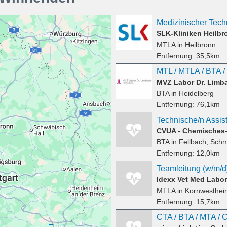
SLK-Kliniken Heilb
MTLA
in Heilbronn
Entfernung:
35,5km
MVZ Labor Dr. Limb
BTA
in Heidelberg
Entfernung:
76,1km
BTA
in Fellbach, Sch
Entfernung:
12,0km
Teamleitung (w/m/d
Idexx Vet Med Labo
MTLA
in Kornwesthei
Entfernung:
15,7km
CTA / BTA / MTA / 