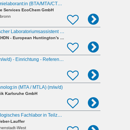
Biologie- oder Chemielaborant:in (BTA/MTA/CTA) im Bereich Mikrobiologie (m/w/d)
ce Services EcoChem GmbH
lbronn
Medizinisch-technischer Laboratoriumsassistent (MTLA) (w/m/d) für das histologische und
CHDI Foundation - EHDN - European Huntington’s Disease Network - European HD Network - Universitä
MTLA/ MTA/ MTL (m/w/d) - Einrichtung - Referenz-Nr. 26100
hnolog:in (MTA / MTLA) (m/w/d)
ik Karlsruhe GmbH
MTA-L für rheumatologisches Fachlabor in Teilzeit ca. 10-15 Std. / Woche
eber-Lauffer
nnenstadt-West